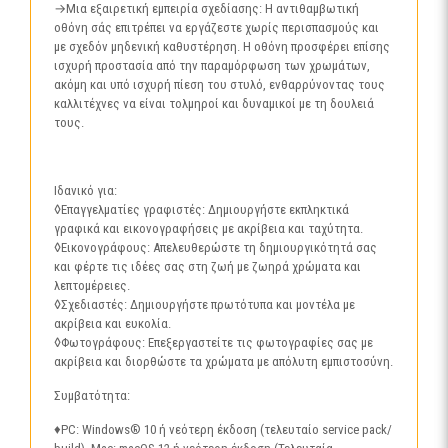
→Μια εξαιρετική εμπειρία σχεδίασης: Η αντιθαμβωτική
οθόνη σάς επιτρέπει να εργάζεστε χωρίς περισπασμούς και
με σχεδόν μηδενική καθυστέρηση. Η οθόνη προσφέρει επίσης
ισχυρή προστασία από την παραμόρφωση των χρωμάτων,
ακόμη και υπό ισχυρή πίεση του στυλό, ενθαρρύνοντας τους
καλλιτέχνες να είναι τολμηροί και δυναμικοί με τη δουλειά
τους.
Ιδανικό για:
◊Επαγγελματίες γραφιστές: Δημιουργήστε εκπληκτικά
γραφικά και εικονογραφήσεις με ακρίβεια και ταχύτητα.
◊Εικονογράφους: Απελευθερώστε τη δημιουργικότητά σας
και φέρτε τις ιδέες σας στη ζωή με ζωηρά χρώματα και
λεπτομέρειες.
◊Σχεδιαστές: Δημιουργήστε πρωτότυπα και μοντέλα με
ακρίβεια και ευκολία.
◊Φωτογράφους: Επεξεργαστείτε τις φωτογραφίες σας με
ακρίβεια και διορθώστε τα χρώματα με απόλυτη εμπιστοσύνη.
Συμβατότητα:
♦PC: Windows® 10 ή νεότερη έκδοση (τελευταίο service pack/