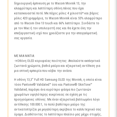
δημιουργική έμπνευση με το Wacom Movink 13, την
ελαφρύτερη και λεπτότερη οθόνη πένας που έχει
κατασκευαστεί ποτέ. Με πάχος μόλις 4 χιλιοστά* και βάρος
μόλις 420 γραμμάρια, το Wacom Movink είναι 55% ελαφρύτερο
από το Wacom One 13 touch και 66% λεπτότερο. Συνδέστε το
με τον Mac ή τον υπολογιστή σας και θα έχετε όλη την
επεξεργαστική ισχύ που χρειάζεστε για την επαγγελματική
σας εργασία.
ΜΕ ΜΙΑ ΜΑΤΙΑ:
→Οθόνη OLED κορυφαίας ποιότητας: Απολαύστε εκπληκτικά
ζωντανά χρώματα, βαθιά μαύρα και εξαιρετική αντίθεση για
μια οπτική εμπειρία που κόβει την ανάσα.
Η οθόνη 13,3” Full HD Samsung OLED της Movink, η οποία είναι
τόσο Pantone® Validated™ όσο και Pantone® SkinTone™
Validated, παράγει ένα ευρύτερο φάσμα πιο ζωντανών
χρωμάτων υψηλότερης ευκρίνειας σε σχέση με τις
προηγούμενες οθόνες. Με έναν εξαιρετικά βελτιωμένο λόγο
αντίθεσης 100.000:1, το πολύ βαθύτερο μαύρο της
αντικατοπτρίζει με μεγαλύτερη ακρίβεια το καλλιτεχνικό σας
όραμα. Διαθέτοντας το λεπτότερο πλαίσιο μας μέχρι στιγμής,