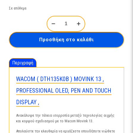
Σε απόθεμα
WACOM
(
DTH135K0B
)
Προσθήκη στο καλάθι
MOVINK
13
,
PROFESSIONAL
Περιγραφή
OLED,
PEN
AND
WACOM ( DTH135K0B ) MOVINK 13 ,
TOUCH
DISPLAY
PROFESSIONAL OLED, PEN AND TOUCH
ποσότητα
DISPLAY ,
Ανακάλυψε την τέλεια ισορροπία μεταξύ τεχνολογίας αιχμής
και κομψού σχεδιασμού με το Wacom Movink 13.
Απολαύστε την ελευθερία να εργάζεστε οπουδήποτε νιώθετε