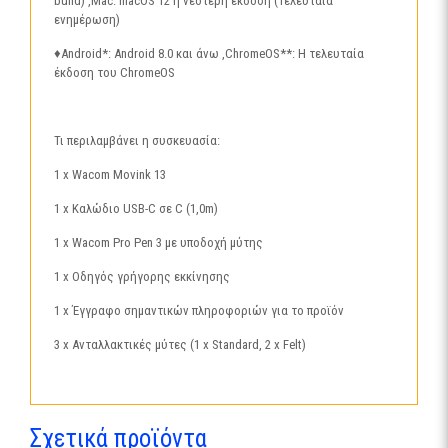
build) ,Mac: macOS 12 ή νεότερη έκδοση (Τελευταία
ενημέρωση)
♦Android*: Android 8.0 και άνω ,ChromeOS**: Η τελευταία
έκδοση του ChromeOS
Τι περιλαμβάνει η συσκευασία:
1 x Wacom Movink 13
1 x Καλώδιο USB-C σε C (1,0m)
1 x Wacom Pro Pen 3 με υποδοχή μύτης
1 x Οδηγός γρήγορης εκκίνησης
1 x Έγγραφο σημαντικών πληροφοριών για το προϊόν
3 x Ανταλλακτικές μύτες (1 x Standard, 2 x Felt)
Σχετικά προϊόντα