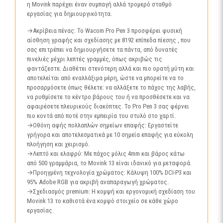
η Movink παρέχει έναν συμπαγή αλλά τρομερό σταθμό
εργασίας για δημιουργικότητα.
→Ακρίβεια πένας: Το Wacom Pro Pen 3 προσφέρει φυσική
αίσθηση γραφής και σχεδίασης με 8192 επίπεδα πίεσης , που
σας επιτρέπει να δημιουργήσετε τα πάντα, από δυνατές
πινελιές μέχρι λεπτές γραμμές, όπως ακριβώς τις
φαντάζεστε. Διαθέτει στενότερη αλλά και πιο ορατή μύτη και
αποτελείται από εναλλάξιμα μέρη, ώστε να μπορείτε να το
προσαρμόσετε όπως θέλετε: να αλλάξετε το πάχος της λαβής,
να ρυθμίσετε το κέντρο βάρους του ή να προσθέσετε και να
αφαιρέσετε πλευρικούς διακόπτες. Το Pro Pen 3 σας φέρνει
πιο κοντά από ποτέ στην εμπειρία του στυλό στο χαρτί.
→Οθόνη αφής πολλαπλών σημείων επαφής: Εργαστείτε
γρήγορα και αποτελεσματικά με 10 σημεία επαφής για εύκολη
πλοήγηση και χειρισμό.
→Λεπτό και ελαφρύ: Με πάχος μόλις 4mm και βάρος κάτω
από 500 γραμμάρια, το Movink 13 είναι ιδανικό για μεταφορά.
→Προηγμένη τεχνολογία χρώματος: Κάλυψη 100% DCI-P3 και
95% Adobe RGB για ακριβή αναπαραγωγή χρώματος.
→Σχεδιασμός premium: Η κομψή και εργονομική σχεδίαση του
Movink 13 το καθιστά ένα κομψό στοιχείο σε κάθε χώρο
εργασίας.