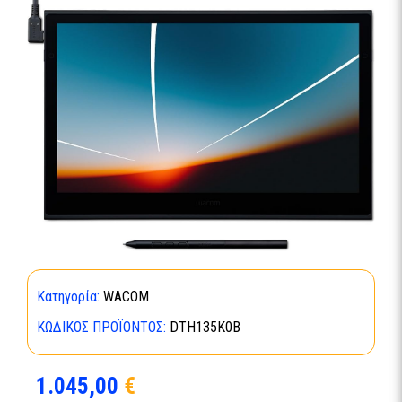
Κατηγορία:
WACOM
ΚΩΔΙΚΌΣ ΠΡΟΪΌΝΤΟΣ:
DTH135K0B
1.045,00
€