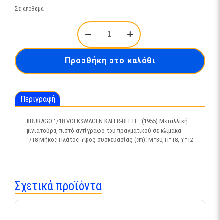
Σε απόθεμα
VOLKSWAGEN
KAFER-
BEETLE
(1955)-12029
Προσθήκη στο καλάθι
ποσότητα
Περιγραφή
BBURAGO 1/18 VOLKSWAGEN KAFER-BEETLE (1955) Μεταλλική
μινιατούρα, πιστό αντίγραφο του πραγματικού σε κλίμακα
1/18 Μήκος-Πλάτος-Ύψος συσκευασίας (cm): Μ=30, Π=18, Υ=12
Σχετικά προϊόντα