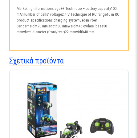
Marketing informations age8+ Technique – battery capacity100
mAhnumber of cells1voltage2,4 V Technique of RC range10 m RC
product specifications charging systemLaden ?ber
Senderheight70 mmlength80 mmweight45 gwheel base50
mmwheel diameter (front/rear)22 mmwidth40 mm
Σχετικά προϊόντα