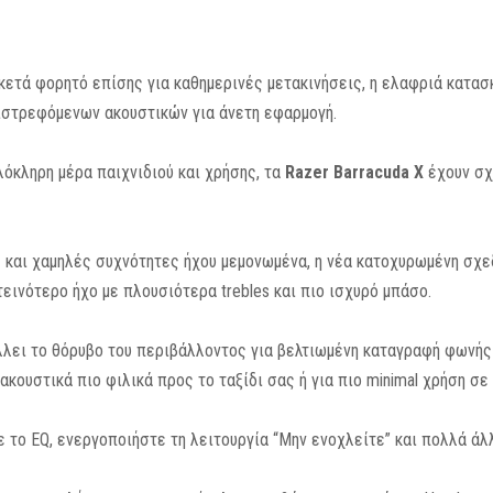
ετά φορητό επίσης για καθημερινές μετακινήσεις, η ελαφριά κατασ
ιστρεφόμενων ακουστικών για άνετη εφαρμογή.
λόκληρη μέρα παιχνιδιού και χρήσης, τα
Razer Barracuda X
έχουν σχε
ες και χαμηλές συχνότητες ήχου μεμονωμένα, η νέα κατοχυρωμένη σχ
τεινότερο ήχο με πλουσιότερα trebles και πιο ισχυρό μπάσο.
λλει το θόρυβο του περιβάλλοντος για βελτιωμένη καταγραφή φωνής 
ακουστικά πιο φιλικά προς το ταξίδι σας ή για πιο minimal χρήση σ
 το EQ, ενεργοποιήστε τη λειτουργία “Μην ενοχλείτε” και πολλά ά