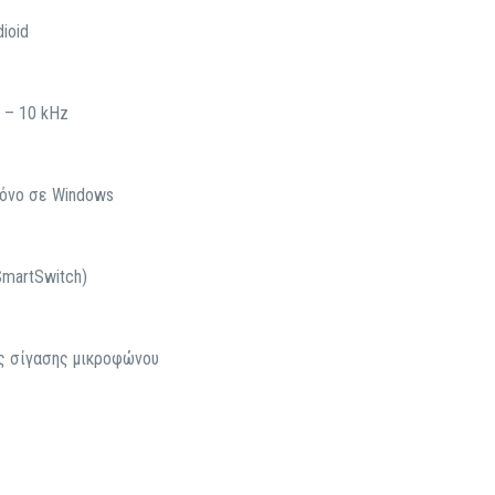
ioid
– 10 kHz
όνο σε Windows
SmartSwitch)
ς σίγασης μικροφώνου