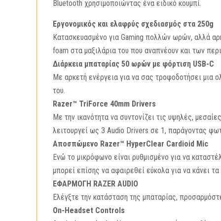
Bluetooth χρησιμοποιώντας ένα ειδικό κουμπί.
Εργονομικός και ελαφρύς σχεδιασμός στα 250g
Κατασκευασμένο για Gaming πολλών ωρών, αλλά αρκ
foam στα μαξιλάρια του που αναπνέουν και των περ
Διάρκεια μπαταρίας 50 ωρών με φόρτιση USB-C
Με αρκετή ενέργεια για να σας τροφοδοτήσει μια ο
του.
Razer™ TriForce 40mm Drivers
Με την ικανότητα να συντονίζει τις υψηλές, μεσαί
λειτουργεί ως 3 Audio Drivers σε 1, παράγοντας φω
Αποσπώμενο Razer™ HyperClear Cardioid Mic
Ενώ το μικρόφωνο είναι ρυθμισμένο για να καταστέ
μπορεί επίσης να αφαιρεθεί εύκολα για να κάνει τα 
ΕΦΑΡΜΟΓΗ RAZER AUDIO
Ελέγξτε την κατάσταση της μπαταρίας, προσαρμόστε
On-Headset Controls