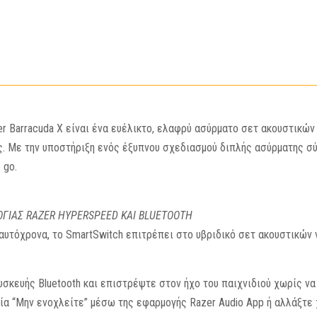
With
USB-
C
ποσότητα
er Barracuda X είναι ένα ευέλικτο, ελαφρύ ασύρματο σετ ακουστικώ
ς. Με την υποστήριξη ενός έξυπνου σχεδιασμού διπλής ασύρματης σ
 go.
ΙΑΣ RAZER HYPERSPEED ΚΑΙ BLUETOOTH
ταυτόχρονα, το SmartSwitch επιτρέπει στο υβριδικό σετ ακουστικώ
σκευής Bluetooth και επιστρέψτε στον ήχο του παιχνιδιού χωρίς να
α “Μην ενοχλείτε” μέσω της εφαρμογής Razer Audio App ή αλλάξτε 