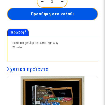
Range
Chip
Set
Προσθήκη στο καλάθι
500
x
14gr.
Clay
Περιγραφή
Wooden
ποσότητα
Poker Range Chip Set 500 x 14gr. Clay
Wooden
Σχετικά προϊόντα