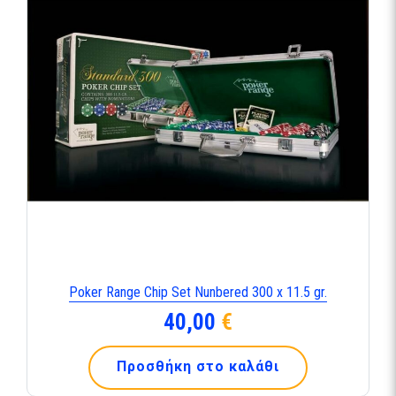
Poker Range Chip Set Nunbered 300 x 11.5 gr.
40,00
€
Προσθήκη στο καλάθι