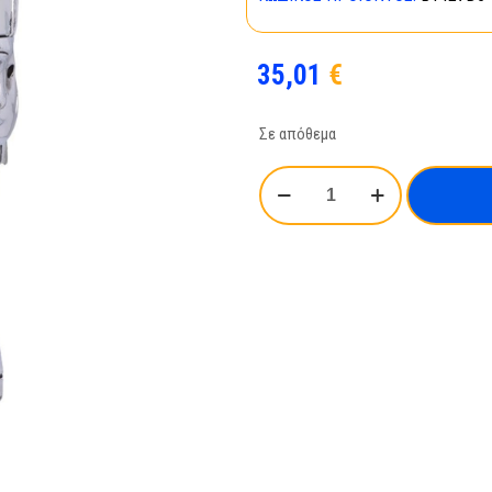
35,01
€
Σε απόθεμα
Nemesis
Now:
Terminator
2
-
Head
Box
(21cm)
(B1427D5)
ποσότητα