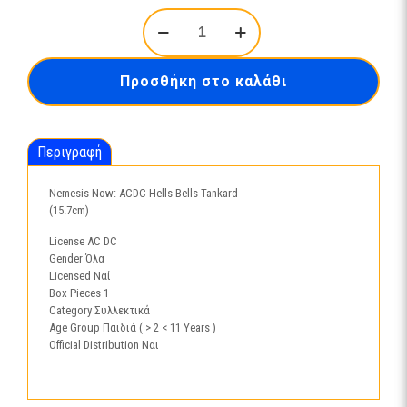
Nemesis
Now:
ACDC
Hells
Προσθήκη στο καλάθι
Bells
Tankard
(15.7cm)
ποσότητα
Περιγραφή
Nemesis Now: ACDC Hells Bells Tankard
(15.7cm)
License AC DC
Gender Όλα
Licensed Ναί
Box Pieces 1
Category Συλλεκτικά
Age Group Παιδιά ( > 2 < 11 Years )
Official Distribution Ναι