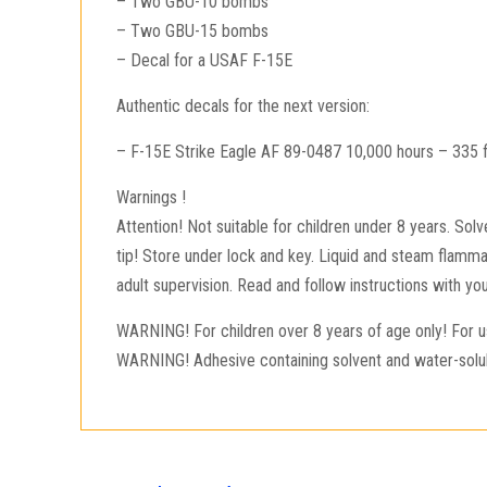
– Two GBU-10 bombs
– Two GBU-15 bombs
– Decal for a USAF F-15E
Authentic decals for the next version:
– F-15E Strike Eagle AF 89-0487 10,000 hours – 335 f
Warnings !
Attention! Not suitable for children under 8 years. Sol
tip! Store under lock and key. Liquid and steam flammab
adult supervision. Read and follow instructions with y
WARNING! For children over 8 years of age only! For us
WARNING! Adhesive containing solvent and water-solubl