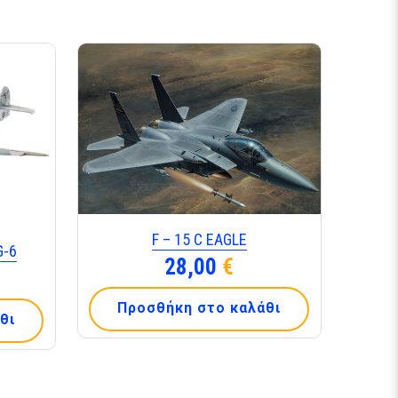
F – 15 C EAGLE
G-6
28,00
€
Προσθήκη στο καλάθι
θι