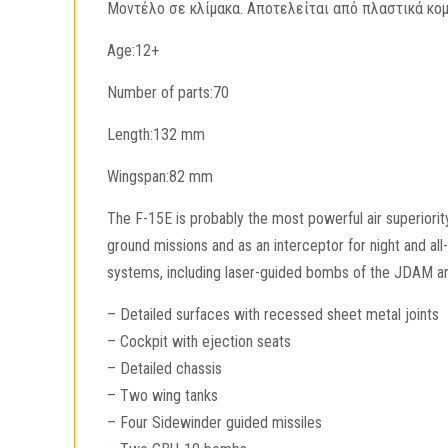
Μοντέλο σε κλίμακα. Αποτελείται από πλαστικά κομ
Age:12+
Number of parts:70
Length:132 mm
Wingspan:82 mm
The F-15E is probably the most powerful air superiorit
ground missions and as an interceptor for night and al
systems, including laser-guided bombs of the JDAM a
– Detailed surfaces with recessed sheet metal joints
– Cockpit with ejection seats
– Detailed chassis
– Two wing tanks
– Four Sidewinder guided missiles