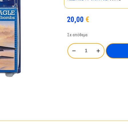
20,00
€
Σε απόθεμα
Model
Set
F-
15E
STRIKE
EAGLE
&
bombs-
63972
ποσότητα