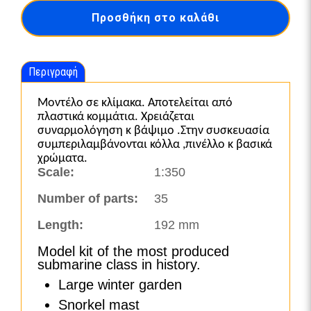
Submarine
Προσθήκη στο καλάθι
Type
VII
C/41-
65154
Περιγραφή
ποσότητα
Μοντέλο σε κλίμακα. Αποτελείται από
πλαστικά κομμάτια. Χρειάζεται
συναρμολόγηση κ βάψιμο .Στην συσκευασία
συμπεριλαμβάνονται κόλλα ,πινέλλο κ βασικά
χρώματα.
Scale:
1:350
Number of parts:
35
Length:
192 mm
Model kit of the most produced
submarine class in history.
Large winter garden
Snorkel mast