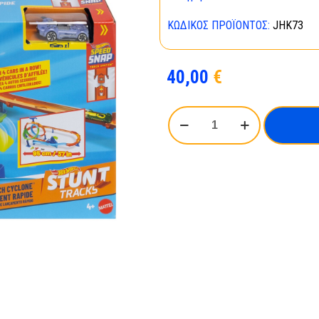
ΚΩΔΙΚΌΣ ΠΡΟΪΌΝΤΟΣ:
JHK73
40,00
€
Mattel
Hot
Wheels
Speed
Snap:
Stunt
Tracks
-
Rapid
Launch
Cyclone