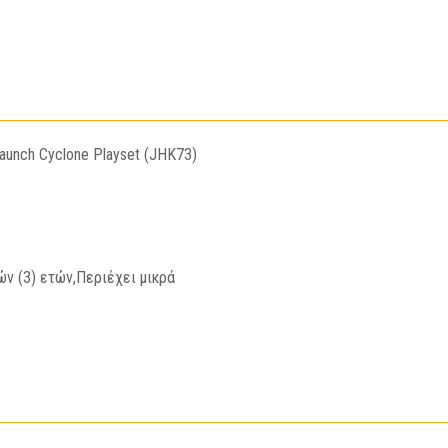
Playset
(JHK73)
ποσότητα
Launch Cyclone Playset (JHK73)
ών (3) ετών,Περιέχει μικρά