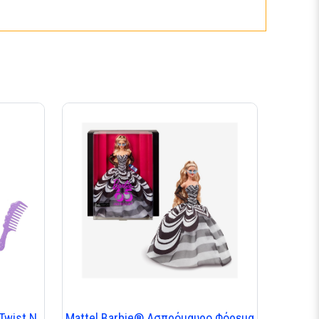
Twist N
Mattel Barbie® Ασπρόμαυρο Φόρεμα