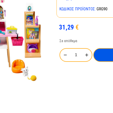
ΚΩΔΙΚΌΣ ΠΡΟΪΌΝΤΟΣ:
GRG90
31,29
€
Σε απόθεμα
Mattel
Barbie:
Μαγαζί
για
Κατοικίδια
Σετ
Παιχνιδιού
(GRG90)
ποσότητα