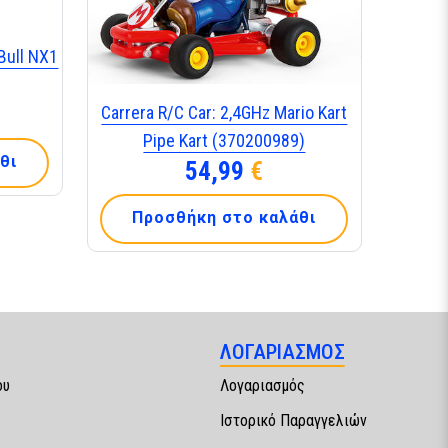
Bull NX1
Carrera R/C Car: 2,4GHz Mario Kart
Pipe Kart (370200989)
θι
54,99
€
Προσθήκη στο καλάθι
ΛΟΓΑΡΙΑΣΜΟΣ
ου
Λογαριασμός
Ιστορικό Παραγγελιών