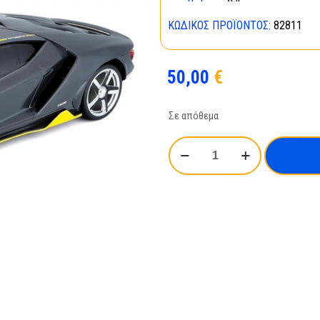
ΚΩΔΙΚΌΣ ΠΡΟΪΌΝΤΟΣ:
82811
50,00
€
Σε απόθεμα
Maisto
Lamborghini
Centenario
(Φόρτιση
USB)
1:14
RC-
82811
ποσότητα