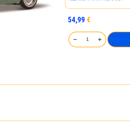
54,99
€
MAISTO
1:18
SP.
ED.
1953
Studebaker
Starliner
Green
ποσότητα