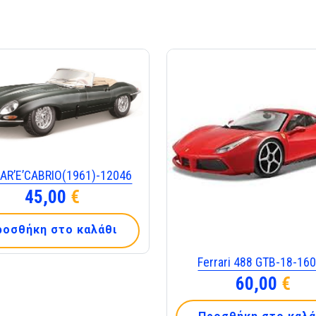
AR’E’CABRIO(1961)-12046
45,00
€
ροσθήκη στο καλάθι
Ferrari 488 GTB-18-16
60,00
€