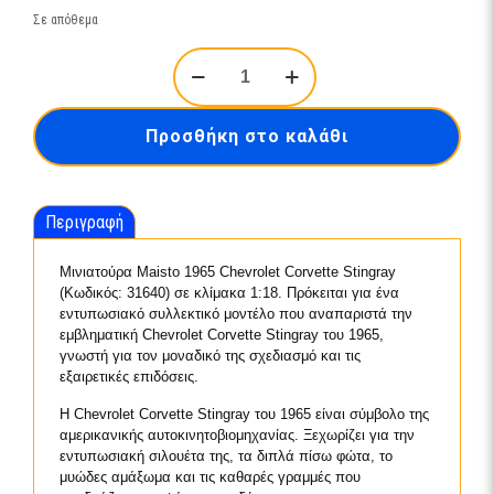
Σε απόθεμα
Maisto
1:18
SP.
ED.
Προσθήκη στο καλάθι
-
1965
CHEVROLET
CORVETTE
Περιγραφή
-31640
SL
ποσότητα
Μινιατούρα Maisto 1965 Chevrolet Corvette Stingray
(Κωδικός: 31640) σε κλίμακα 1:18. Πρόκειται για ένα
εντυπωσιακό συλλεκτικό μοντέλο που αναπαριστά την
εμβληματική Chevrolet Corvette Stingray του 1965,
γνωστή για τον μοναδικό της σχεδιασμό και τις
εξαιρετικές επιδόσεις.
Η Chevrolet Corvette Stingray του 1965 είναι σύμβολο της
αμερικανικής αυτοκινητοβιομηχανίας. Ξεχωρίζει για την
εντυπωσιακή σιλουέτα της, τα διπλά πίσω φώτα, το
μυώδες αμάξωμα και τις καθαρές γραμμές που