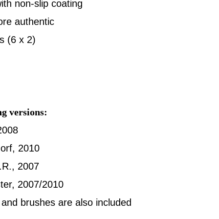
ith non-slip coating
ore authentic
 (6 x 2)
ng versions:
2008
orf, 2010
.R., 2007
er, 2007/2010
s and brushes are also included