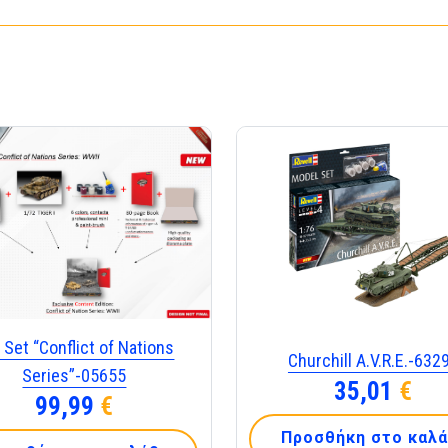
t Set “Conflict of Nations
Churchill A.V.R.E.-632
Series”-05655
35,01
€
99,99
€
Προσθήκη στο καλά