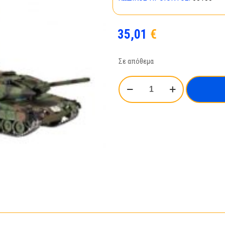
35,01
€
Σε απόθεμα
Leopard
2A6/A6M-
63180
ποσότητα