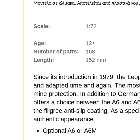
Μοντέλο σε κλίμακα. Αποτελείται από πλαστικά κο
Scale:
1:72
Age:
12+
Number of parts:
168
Length:
152 mm
Since its introduction in 1979, the Leo
and adapted time and again. The most
mine protection. In addition to Germa
offers a choice between the A6 and A6M 
the filigree anti-slip coating. As a sp
authentic appearance.
Optional A6 or A6M