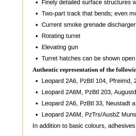
Finely detailed surface structures w
Two-part track that bends; even m
Current smoke grenade dischargers
Rotating turret
Elevating gun
Turret hatches can be shown open
Authentic representation of the followi
Leopard 2A6, PzBtl 104, Pfreimd, 
Leopard 2A6M, PzBtl 203, Augustd
Leopard 2A6, PzBtl 33, Neustadt a
Leopard 2A6M, PzTrs/AusbZ Munst
In addition to basic colours, adhesive