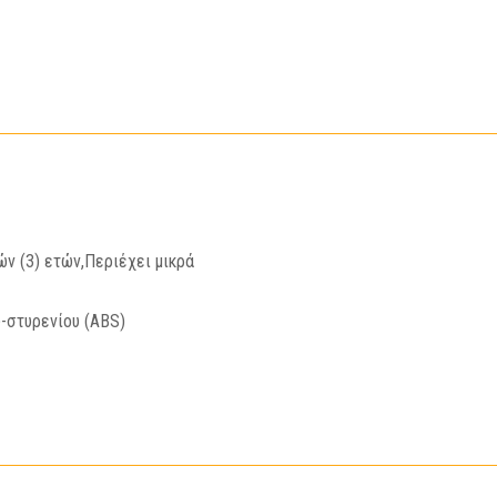
ών (3) ετών,Περιέχει μικρά
υ-στυρενίου (ABS)