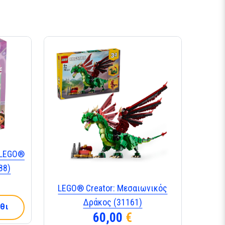
 LEGO®
88)
LEGO® Creator: Μεσαιωνικός
Δράκος (31161)
θι
60,00
€