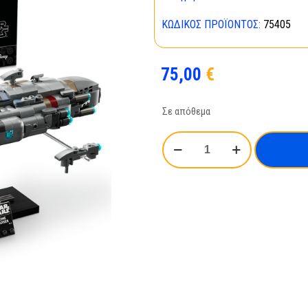
ΚΩΔΙΚΌΣ ΠΡΟΪΌΝΤΟΣ:
75405
75,00
€
Σε απόθεμα
LEGO®
Star
Wars™:
Αστροκαταδρομικό
Home
One
(75405)
ποσότητα