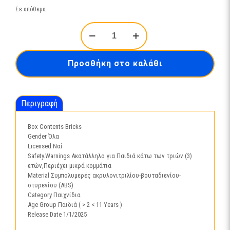
Σε απόθεμα
LEGO®
Friends:
Στέκι
στο
Προσθήκη στο καλάθι
Δεντρόσπιτο
Φιλίας
(42652)
ποσότητα
Περιγραφή
Box Contents Bricks
Gender Όλα
Licensed Ναί
Safety.Warnings Ακατάλληλο για Παιδιά κάτω των τριών (3)
ετών,Περιέχει μικρά κομμάτια
Material Συμπολυμερές ακρυλονιτριλίου-βουταδιενίου-
στυρενίου (ABS)
Category Παιχνίδια
Age Group Παιδιά ( > 2 < 11 Years )
Release Date 1/1/2025