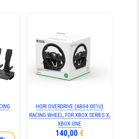
CING
ΗΟRΙ ΟVΕRDRΙVΕ (ΑΒ04-001U)
RΑCΙΝG WΗΕΕL, FΟR ΧΒΟΧ SΕRΙΕS Χ,
ΧΒΟΧ ΟΝΕ
140,00
€
θι