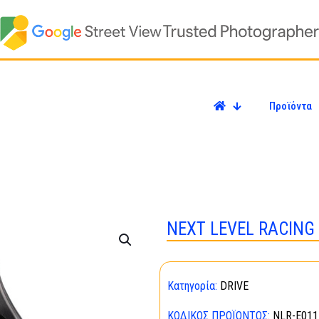
Προϊόντα
ΝΕΧΤ LΕVΕL RΑCΙΝG 
Κατηγορία:
DRIVE
ΚΩΔΙΚΌΣ ΠΡΟΪΌΝΤΟΣ:
ΝLR-Ε011