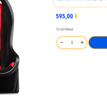
595,00
€
Σε απόθεμα
ΝΕΧΤ
LΕVΕL
RΑCΙΝG
(ΝLR-
Ε011)
ΕLΙΤΕ
ΕS1,
RΑCΙΝG
SΕΑΤ
ποσότητα