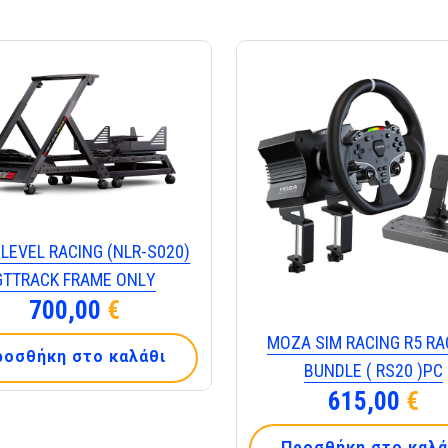
LΕVΕL RΑCΙΝG (ΝLR-S020)
GΤΤRΑCΚ FRΑΜΕ ΟΝLΥ
700,00
€
MOZA SIM RACING R5 RA
ροσθήκη στο καλάθι
BUNDLE ( RS20 )PC
615,00
€
Προσθήκη στο καλά