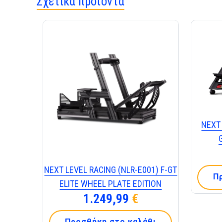
Σχετικά προϊόντα
ΝΕΧΤ 
ΝΕΧΤ LΕVΕL RΑCΙΝG (ΝLR-Ε001) F-GΤ
Π
ΕLΙΤΕ WΗΕΕL ΡLΑΤΕ ΕDΙΤΙΟΝ
1.249,99
€
Προσθήκη στο καλάθι