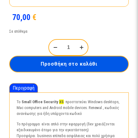
70,00
€
Σε απόθεμα
Kaspersky
Small
Office
Security
Προσθήκη στο καλάθι
Desktops
and
Mobiles
XS
Περιγραφή
3
users
2
Το
Small Office Security
XS
προστατεύει
Windows desktops
,
years
Mac computers and Android mobile devices
. Renewal , κωδικός
Renewal
ανανέωσης για ήδη υπάρχοντα κωδικό
ποσότητα
Το πρόγραμμα είναι απλό στην εφαρμογή (δεν χρειάζονται
εξειδικευμένο άτομο για την εγκατάσταση)
Προσφέρει
business
επίπεδα ασφάλειας και πολύ χρήσιμα