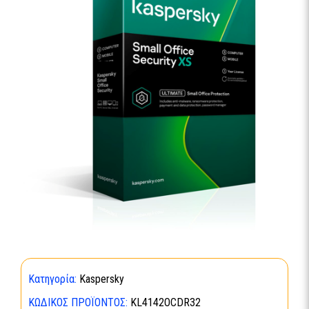
Κατηγορία:
Kaspersky
ΚΩΔΙΚΌΣ ΠΡΟΪΌΝΤΟΣ:
KL4142OCDR32