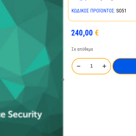
ΚΩΔΙΚΌΣ ΠΡΟΪΌΝΤΟΣ:
SO51
240,00
€
Σε απόθεμα
Kaspersky
Small
Office
Security
1Server+5PC+5Device1
year
ποσότητα