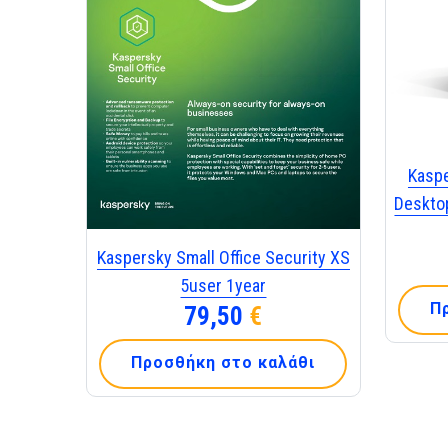
Kaspe
Deskto
Kaspersky Small Office Security XS
5user 1year
Π
79,50
€
Προσθήκη στο καλάθι