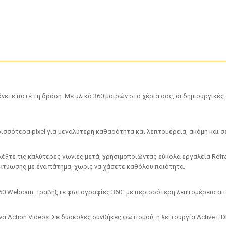
άνετε ποτέ τη δράση. Με υλικό 360 μοιρών στα χέρια σας, οι δημιουργικές
ρισσότερα pixel για μεγαλύτερη καθαρότητα και λεπτομέρεια, ακόμη και 
έξτε τις καλύτερες γωνίες μετά, χρησιμοποιώντας εύκολα εργαλεία Refra
τύωσης με ένα πάτημα, χωρίς να χάσετε καθόλου ποιότητα.
360 Webcam. Τραβήξτε φωτογραφίες 360° με περισσότερη λεπτομέρεια απ
α Action Videos. Σε δύσκολες συνθήκες φωτισμού, η λειτουργία Active H