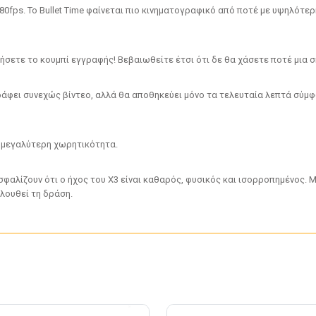
80fps. Το Bullet Time φαίνεται πιο κινηματογραφικό από ποτέ με υψηλότε
σετε το κουμπί εγγραφής! Βεβαιωθείτε έτσι ότι δε θα χάσετε ποτέ μια σ
άφει συνεχώς βίντεο, αλλά θα αποθηκεύει μόνο τα τελευταία λεπτά σύμφ
 μεγαλύτερη χωρητικότητα.
φαλίζουν ότι ο ήχος του X3 είναι καθαρός, φυσικός και ισορροπημένος. 
ολουθεί τη δράση.