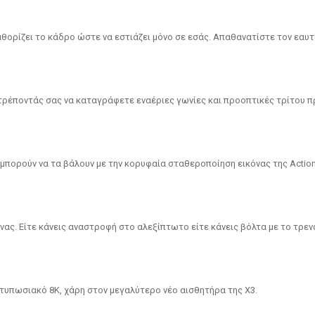
ορίζει το κάδρο ώστε να εστιάζει μόνο σε εσάς. Απαθανατίστε τον εαυτό σ
 επιτρέποντάς σας να καταγράφετε εναέριες γωνίες και προοπτικές τρίτου 
μπορούν να τα βάλουν με την κορυφαία σταθεροποίηση εικόνας της Action 
ς. Είτε κάνεις αναστροφή στο αλεξίπτωτο είτε κάνεις βόλτα με το τρενάκ
ντυπωσιακό 8K, χάρη στον μεγαλύτερο νέο αισθητήρα της X3.