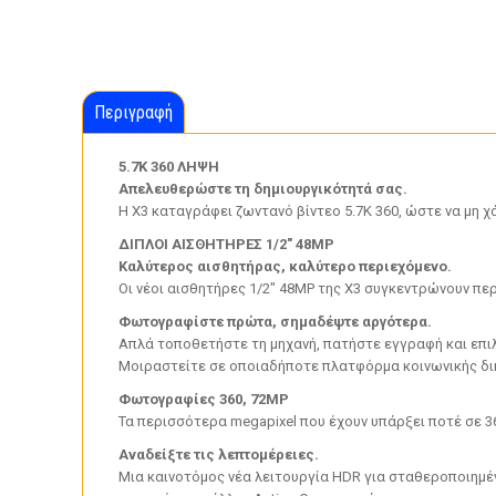
Περιγραφή
5.7K 360 ΛΗΨΗ
Απελευθερώστε τη δημιουργικότητά σας.
Η X3 καταγράφει ζωντανό βίντεο 5.7K 360, ώστε να μη χ
ΔΙΠΛΟΙ ΑΙΣΘΗΤΗΡΕΣ 1/2″ 48MP
Καλύτερος αισθητήρας, καλύτερο περιεχόμενο.
Οι νέοι αισθητήρες 1/2″ 48MP της X3 συγκεντρώνουν πε
Φωτογραφίστε πρώτα, σημαδέψτε αργότερα.
Απλά τοποθετήστε τη μηχανή, πατήστε εγγραφή και επιλ
Μοιραστείτε σε οποιαδήποτε πλατφόρμα κοινωνικής δικ
Φωτογραφίες 360, 72MP
Τα περισσότερα megapixel που έχουν υπάρξει ποτέ σε 
Αναδείξτε τις λεπτομέρειες.
Μια καινοτόμος νέα λειτουργία HDR για σταθεροποιημέν