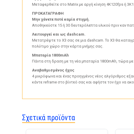
Μεταφερθείτε στο Matrix με αργή κίνηση 4K120fps ή 3K1
ΠΡΟΚΑΤΑΓΡΑΦΗ
Μην χάνετε ποτέ καμία στιγμή.
Αποθηκεύστε 15 ή 30 δευτερόλεπτα υλικού πριν καν πατή
Λειτουργεί και ως dashcam.
Μετατρέψτε το X3 σας σε μια dashcam. Το X3 θα καταγρ
πολύτιμο χώρο στην κάρτα μνήμης σας.
Μπαταρία 1800mAh
Πάντα στη δραση με τη νέα μπαταρία 1800mAh, τώρα με
Αναβαθμισμένος ήχος
4 μικρόφωνα και ένας προηγμένος νέος αλγόριθμος εξασ
κάντε reframe στο βίντεό σας και αφήστε τον ήχο να ακ
Σχετικά προϊόντα