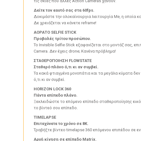
τις σκιές που άλλες Action Cameras χάνουν.
Δείτε τον εαυτό σας στα 60fps.
Δοκιμάστε την ολοκαίνουργια λειτουργία Me, η οποία καθ
Δε χρειάζεται να κάνετε reframe!
ΑΟΡΑΤΟ SELFIE STICK
Προβολές τρίτου προσώπου.
Το Invisible Selfie Stick εξαφανίζεται στο μοντάζ σας,
Camera. Δεν έχεις drone; Κανένα πρόβλημα!
ΣΤΑΘΕΡΟΠΟΙΗΣΗ FLOWSTATE
Σταθερό πλάνο ό,τι κι αν συμβεί.
Τα κακά φτιαγμένα μονοπάτια και τα μεγάλα κύματα δεν 
ό,τι κι αν συμβεί.
HORIZON LOCK 360
Πάντα επίπεδο πλάνο.
Ξεκλειδώστε το επόμενο επίπεδο σταθεροποίησης εικόνα
το βίντεό σου επίπεδο.
TIMELAPSE
Επιταχύνετε το χρόνο σε 8K.
Τραβήξτε βίντεο timelapse 360 επόμενου επιπέδου σε ε
Αργή κίνηση σε επίπεδο Matrix.