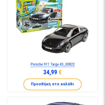
Porsche 911 Targa 4S_00822
34,99
€
Προσθήκη στο καλάθι