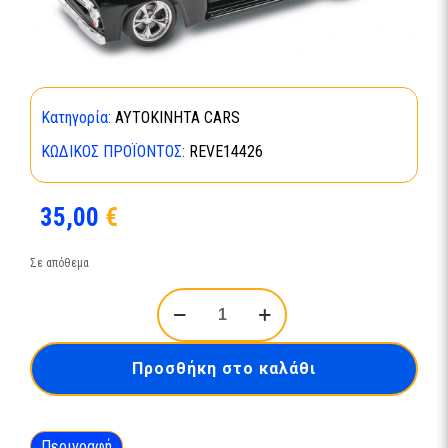
Κατηγορία:
ΑΥΤΟΚΙΝΗΤΑ CARS
ΚΩΔΙΚΌΣ ΠΡΟΪΌΝΤΟΣ:
REVE14426
35,00
€
Σε απόθεμα
Foose
Ford
FD-
100
Προσθήκη στο καλάθι
Pickup
-14426
ποσότητα
Περιγραφή