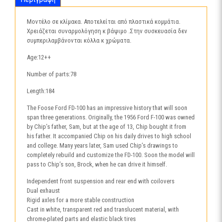
Μοντέλο σε κλίμακα. Αποτελείται από πλαστικά κομμάτια.
Χρειάζεται συναρμολόγηση κ βάψιμο .Στην συσκευασία δεν
συμπεριλαμβάνονται κόλλα κ χρώματα.
Age:12++
Number of parts:78
Length:184
The Foose Ford FD-100 has an impressive history that will soon
span three generations. Originally, the 1956 Ford F-100 was owned
by Chip’s father, Sam, but at the age of 13, Chip bought it from
his father. It accompanied Chip on his daily drives to high school
and college. Many years later, Sam used Chip’s drawings to
completely rebuild and customize the FD-100. Soon the model will
pass to Chip’s son, Brock, when he can drive it himself.
Independent front suspension and rear end with coilovers
Dual exhaust
Rigid axles for a more stable construction
Cast in white, transparent red and translucent material, with
chrome-plated parts and elastic black tires