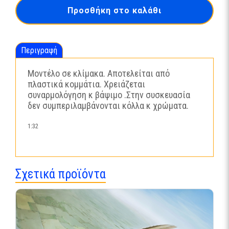
Hornet
Προσθήκη στο καλάθι
twinseater_03847
ποσότητα
Περιγραφή
Μοντέλο σε κλίμακα. Αποτελείται από
πλαστικά κομμάτια. Χρειάζεται
συναρμολόγηση κ βάψιμο .Στην συσκευασία
δεν συμπεριλαμβάνονται κόλλα κ χρώματα.
1:32
Σχετικά προϊόντα