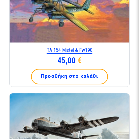
TA 154 Mistel & Fw190
45,00
€
Προσθήκη στο καλάθι