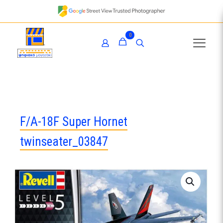
0
F/A-18F Super Hornet
twinseater_03847