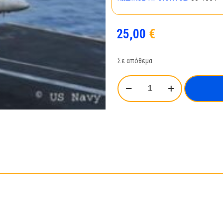
25,00
€
Σε απόθεμα
F/A-
18E
Super
Hornet
Twinseater
ποσότητα