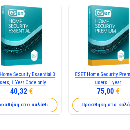
Home Security Essential 3
ESET Home Security Prem
sers, 1 Year Code only
users 1 year
40,32
€
75,00
€
ροσθήκη στο καλάθι
Προσθήκη στο καλά