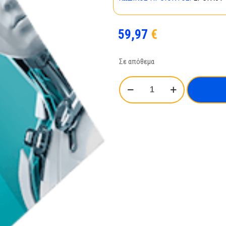
59,97
€
Σε απόθεμα
ESET
Parental
Control
for
Android
3
years
ποσότητα