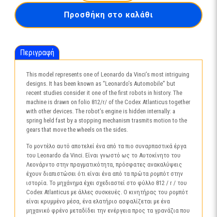
CART
Προσθήκη στο καλάθι
ποσότητα
Περιγραφή
This model represents one of Leonardo da Vinci’s most intriguing
designs. It has been known as “Leonardo’s Automobile” but
recent studies consider it one of the first robots in history. The
machine is drawn on folio 812/r/ of the Codex Atlanticus together
with other devices. The robot’s engine is hidden internally: a
spring held fast by a stopping mechanism trasmits motion to the
gears that move the wheels on the sides.
Το μοντέλο αυτό αποτελεί ένα από τα πιο συναρπαστικά έργα
του Leonardo da Vinci. Είναι γνωστό ως το Αυτοκίνητο του
Λεονάρντο στην πραγματικότητα, πρόσφατες ανακαλύψεις
έχουν διαπιστώσει ότι είναι ένα από τα πρώτα ρομπότ στην
ιστορία. Το μηχάνημα έχει σχεδιαστεί στο φύλλο 812 / r / του
Codex Atlanticus με άλλες συσκευές. Ο κινητήρας του ρομπότ
είναι κρυμμένο μέσα, ένα ελατήριο ασφαλίζεται με ένα
μηχανικό φρένο μεταδίδει την ενέργεια προς τα γρανάζια που