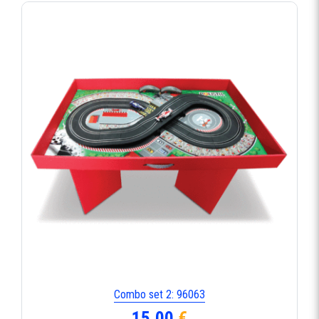
Combo set 2: 96063
15,00
€