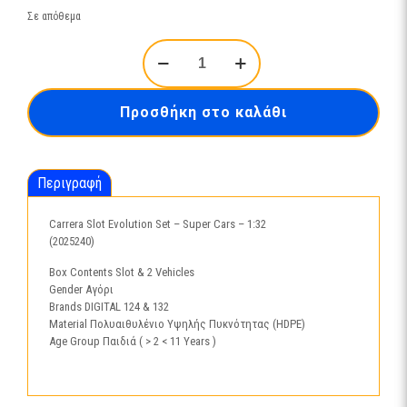
Σε απόθεμα
Carrera
Slot
Evolution
Set
Προσθήκη στο καλάθι
-
Super
Cars
-
Περιγραφή
1:32
(2025240)
ποσότητα
Carrera Slot Evolution Set – Super Cars – 1:32
(2025240)
Box Contents Slot & 2 Vehicles
Gender Αγόρι
Brands DIGITAL 124 & 132
Material Πολυαιθυλένιο Υψηλής Πυκνότητας (HDPE)
Age Group Παιδιά ( > 2 < 11 Years )