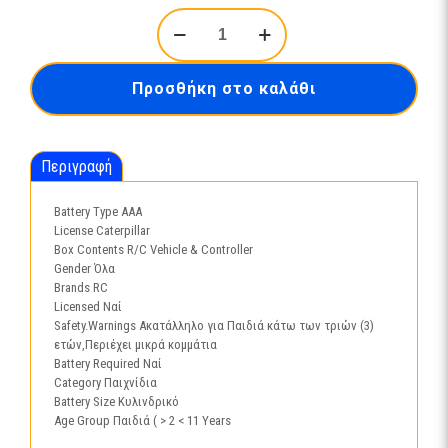
Carrera
CAT
R/C
Car:
Προσθήκη στο καλάθι
950M
Wheel
Loader
(B/O)
Περιγραφή
-
1:35
(37023003)
Battery Type AAA
ποσότητα
License Caterpillar
Box Contents R/C Vehicle & Controller
Gender Όλα
Brands RC
Licensed Ναί
Safety.Warnings Ακατάλληλο για Παιδιά κάτω των τριών (3)
ετών,Περιέχει μικρά κομμάτια
Battery Required Ναί
Category Παιχνίδια
Battery Size Κυλινδρικό
Age Group Παιδιά ( > 2 < 11 Years