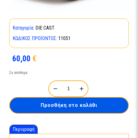
Κατηγορία:
DIE CAST
ΚΩΔΙΚΌΣ ΠΡΟΪΌΝΤΟΣ:
11051
60,00
€
Σε απόθεμα
BBURAGO
1:18
Bugatti
Mistral
Προσθήκη στο καλάθι
Yellow
ποσότητα
Περιγραφή