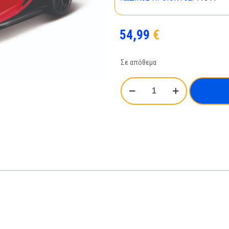
54,99
€
Σε απόθεμα
BBURAGO
1:18
Bugatti
Chiron
Sport
Red
ποσότητα