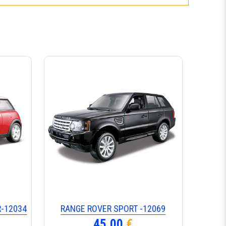
R-12034
RANGE ROVER SPORT -12069
45,00
€