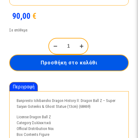
90,00
€
Σε απόθεμα
Banpresto
Ichibansho
Dragon
History
Προσθήκη στο καλάθι
Ⅱ:
Dragon
Ball
Ζ
Περιγραφή
-
Super
Saiyan
Banpresto Ichibansho Dragon History Ⅱ: Dragon Ball Ζ – Super
Gotenks
Saiyan Gotenks & Ghost Statue (13cm) (68469)
&
Ghost
License Dragon Ball Z
Statue
Category Συλλεκτικά
(13cm)
Official Distribution Ναι
(68469)
Box Contents Figure