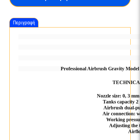
AA-
183K
ποσότητα
Περιγραφή
Αερογράφος Μοντελισμού 0.2/0.3/0.5mm 
Αερογράφος Μοντελ
Κωνικό
Αερογράφος
Αερογράφος Μοντελισμού 0.2/0.3/0.5mm 
ό Μπεκ Βαρύτητας + Φίλτρο Υγ
Αερογράφος Μοντελισμού 0.2/
Professional Airbrush Gravity Mode
ρασίας Amazing Art
Μ
TECHNICA
Nozzle size: 0, 3
mm 
Tanks capacity 2
Airbrush dual-pu
Air connection: 
Working pressur
Adjusting the 
Airfl