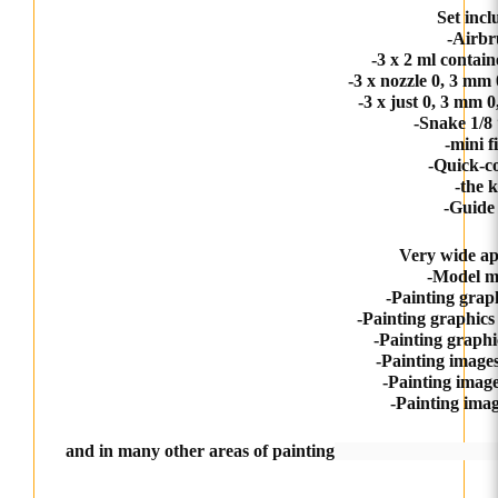
Set incl
-Airbr
-3 x 2 ml contain
-3 x nozzle 0, 3 mm
-3 x just 0,
3 mm 0
-Snake 1/8 
-mini fi
-Quick-c
-the 
-Guid
Very wide ap
-Model m
-Painting grap
-Painting graphics
-Painting graphi
-Painting image
-Painting imag
-Painting imag
and in many other areas of painting
πεκ Βαρύτητας + Φίλτρ