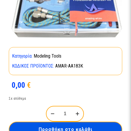
Κατηγορία:
Modeling Tools
ΚΩΔΙΚΌΣ ΠΡΟΪΌΝΤΟΣ:
AMAR-AA183K
0,00
€
Σε απόθεμα
Amazing_Art-
Professional
Airbrush
Gravity
Προσθήκη στο καλάθι
Model