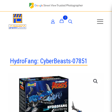
0
HydroFang: CyberBeasts-07851